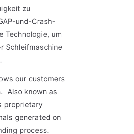
igkeit zu
 GAP-und-Crash-
he Technologie, um
er Schleifmaschine
.
lows our customers
on. Also known as
 proprietary
gnals generated on
inding process.