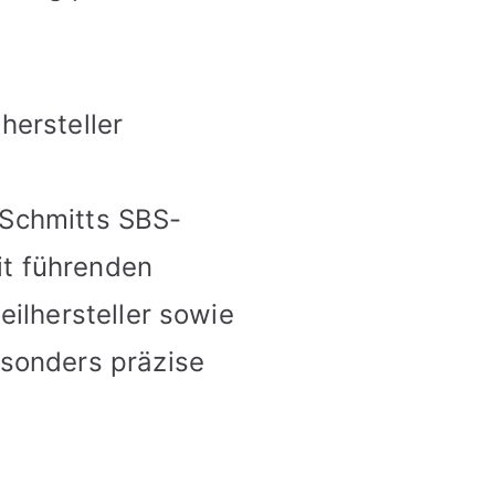
ersteller
 Schmitts SBS-
it führenden
eilhersteller sowie
esonders präzise