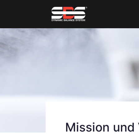
Accret
Balancing Systems f
Mission und 