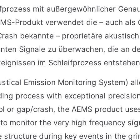
ifprozess mit außergewöhnlicher Genau
MS-Produkt verwendet die – auch als
Crash bekannte – proprietäre akustisc
enten Signale zu überwachen, die an d
eignissen im Schleifprozess entstehen
tical Emission Monitoring System) al
nding process with exceptional precisi
ol or gap/crash, the AEMS product uses
to monitor the very high frequency si
 structure during key events in the gr