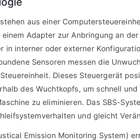
logie
tehen aus einer Computersteuereinhe
einem Adapter zur Anbringung an der
r in
interner
oder
externer
Konfiguratio
rbundene Sensoren messen die Unwucht
 Steuereinheit. Dieses Steuergerät posi
halb des Wuchtkopfs, um schnell und
aschine zu eliminieren. Das SBS-Sys
chleifsystemverhalten und gleicht Ver
tical Emission Monitoring System) er