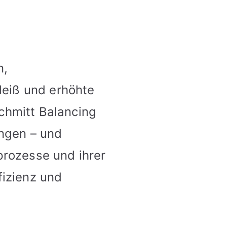
n,
eiß und erhöhte
chmitt Balancing
ngen – und
prozesse und ihrer
fizienz und